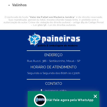
Valinhos
O conteúdo do texto "
Valor de Pallet em Madeira Jandira
" é de direito reservado.
Sua reprodução, parcial ou total, mesmo citando nossos links, é proibida sem a
autorização do autor. Crime de violação de direito autoral – artigo 184 do Código Penal
–
Lei 9610/98 - Lei de direitos autorais
.
ENDEREÇO
Rua Ruzzi, 386 - Sertãozinho, Mauá - SP
HORÁRIO DE ATENDIMENTO
Segunda a Segunda das 8:00h às 13:00h
CONTATO
(11) 99132-1783
(11) 99132-1783
Olá! Fale agora pelo WhatsApp
vendas@abpaineiras.com.br