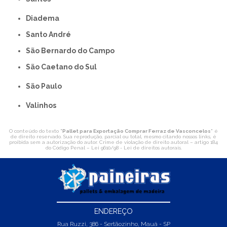
Diadema
Santo André
São Bernardo do Campo
São Caetano do Sul
São Paulo
Valinhos
O conteúdo do texto "
Pallet para Exportação Comprar Ferraz de Vasconcelos
" é
de direito reservado. Sua reprodução, parcial ou total, mesmo citando nossos links, é
proibida sem a autorização do autor. Crime de violação de direito autoral – artigo 184
do Código Penal –
Lei 9610/98 - Lei de direitos autorais
.
ENDEREÇO
Rua Ruzzi, 386 - Sertãozinho, Mauá - SP