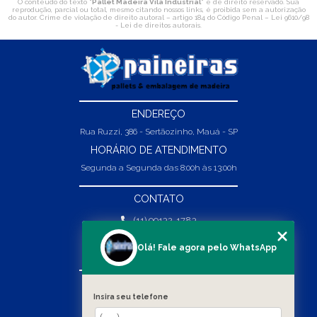
O conteúdo do texto "
Pallet Madeira Vila Industrial
" é de direito reservado. Sua
reprodução, parcial ou total, mesmo citando nossos links, é proibida sem a autorização
do autor. Crime de violação de direito autoral – artigo 184 do Código Penal –
Lei 9610/98
- Lei de direitos autorais
.
ENDEREÇO
Rua Ruzzi, 386 - Sertãozinho, Mauá - SP
HORÁRIO DE ATENDIMENTO
Segunda a Segunda das 8:00h às 13:00h
CONTATO
(11) 99132-1783
(11) 99132-1783
Olá! Fale agora pelo WhatsApp
vendas@abpaineiras.com.br
MENU
Insira seu telefone
HOME