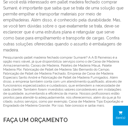
Se você está interessado em pallet madeira fechado comprar
Sumaré, é importante que saiba que se trata de uma solução que
permite empilhar e transportar materiais por meio de
empilhadeiras. Além disso, é conhecido pela durabilidade. Mas,
se você tem dúvidas sobre o que exatamente se trata, deve-se
esclarecer que é uma estrutura plana e retangular que serve
como base para empilhamento e transporte de cargas. Confira
outras soluções oferecidas quando o assunto é embalagens de
madeira.
Pesquisando pallet madeira fechado comprar Sumaré? A A B Paineiras é a
opção mais viável, já que disponibiliza serviços como o de Caixa de Madeira
Armazenamento, Caixas de Madeira, Paletes de Madeira Mauá, Palete
Madeira Pbr, Fabricação de Pallet de Madeira São Bernardo do Campo,
Fabricação de Pallet de Madeira Fechado, Empresa de Caixa de Madeira
Especiais Santo André e Fabricação de Pallet de Madeira Fumigados. Além
disso, a empresa também conta com um atendimento qualificado, através de
funcionários especializados e cuidadosos, que entendem a necessidade de
cada cliente. Também foram investidos valores consideráveis em instalações
de qualidade, aumentando a eficiência da marca. Nossos profissionais estão
prontos para atendê-lo adequadamente, nós oferecermos, além do que já foi
citado, outros serviços, como por exemplo, Caixa de Madeira Tipo Exportação e
Engradado de Madeira Grande. Por isso, fale conosco e saiba mais.
iten(s)
FAÇA UM ORÇAMENTO