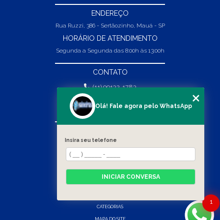
ENDEREÇO
Rua Ruzzi, 386 - Sertãozinho, Mauá - SP
HORÁRIO DE ATENDIMENTO
Segunda a Segunda das 8:00h às 13:00h
CONTATO
(11) 99132-1783
(11) 99132-1783
Olá! Fale agora pelo WhatsApp
vendas@abpaineiras.com.br
MENU
Insira seu telefone
HOME
SOBRE NÓS
PRODUTOS
INICIAR CONVERSA
BLOG
CONTATO
1
CATEGORIAS
MAPA DO SITE