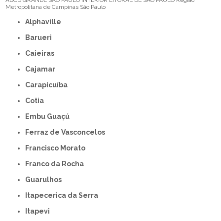
ABCD
GRANDE SÃO PAULO
INTERIOR
LITORAL DE SÃO PAULO
Região
Metropolitana de Campinas
São Paulo
Alphaville
Barueri
Caieiras
Cajamar
Carapicuíba
Cotia
Embu Guaçú
Ferraz de Vasconcelos
Francisco Morato
Franco da Rocha
Guarulhos
Itapecerica da Serra
Itapevi