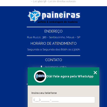
–
Lei 9610/98 - Lei de direitos autorais
.
ENDEREÇO
Rua Ruzzi, 386 - Sertãozinho, Mauá - SP
HORÁRIO DE ATENDIMENTO
Segunda a Segunda das 8:00h às 13:00h
CONTATO
(11) 99132-1783
(11) 99132-1783
Olá! Fale agora pelo WhatsApp
vendas@abpaineiras.com.br
MENU
Insira seu telefone
HOME
SOBRE NÓS