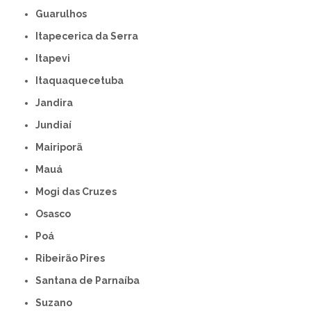
Guarulhos
Itapecerica da Serra
Itapevi
Itaquaquecetuba
Jandira
Jundiaí
Mairiporã
Mauá
Mogi das Cruzes
Osasco
Poá
Ribeirão Pires
Santana de Parnaíba
Suzano