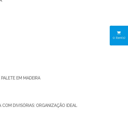
A
0
iten(s)
O PALETE EM MADEIRA
RA COM DIVISÓRIAS: ORGANIZAÇÃO IDEAL