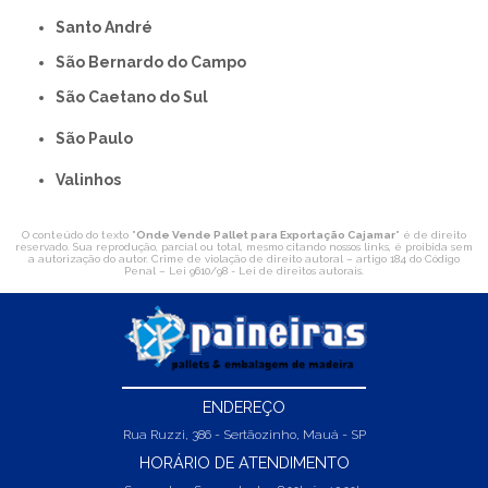
Santo André
São Bernardo do Campo
São Caetano do Sul
São Paulo
Valinhos
O conteúdo do texto "
Onde Vende Pallet para Exportação Cajamar
" é de direito
reservado. Sua reprodução, parcial ou total, mesmo citando nossos links, é proibida sem
a autorização do autor. Crime de violação de direito autoral – artigo 184 do Código
Penal –
Lei 9610/98 - Lei de direitos autorais
.
ENDEREÇO
Rua Ruzzi, 386 - Sertãozinho, Mauá - SP
HORÁRIO DE ATENDIMENTO