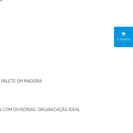
A
0
iten(s)
O PALETE EM MADEIRA
RA COM DIVISÓRIAS: ORGANIZAÇÃO IDEAL