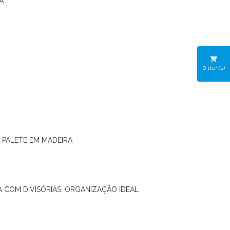
A
0
iten(s)
O PALETE EM MADEIRA
RA COM DIVISÓRIAS: ORGANIZAÇÃO IDEAL