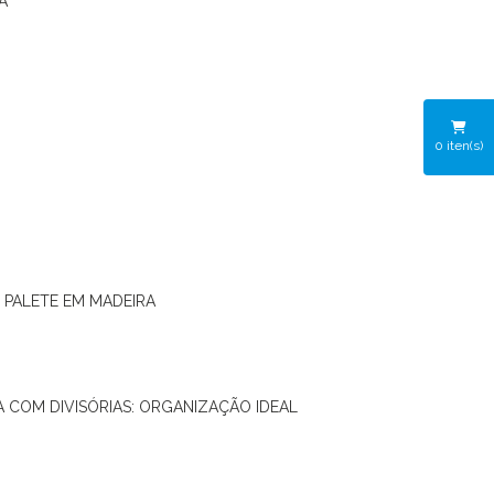
A
0
iten(s)
O PALETE EM MADEIRA
RA COM DIVISÓRIAS: ORGANIZAÇÃO IDEAL