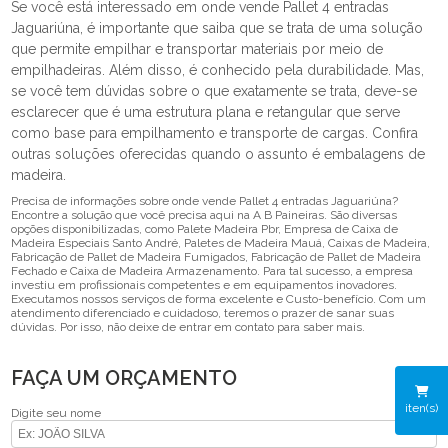
Se você está interessado em onde vende Pallet 4 entradas
Jaguariúna, é importante que saiba que se trata de uma solução
que permite empilhar e transportar materiais por meio de
empilhadeiras. Além disso, é conhecido pela durabilidade. Mas,
se você tem dúvidas sobre o que exatamente se trata, deve-se
esclarecer que é uma estrutura plana e retangular que serve
como base para empilhamento e transporte de cargas. Confira
outras soluções oferecidas quando o assunto é embalagens de
madeira.
Precisa de informações sobre onde vende Pallet 4 entradas Jaguariúna?
Encontre a solução que você precisa aqui na A B Paineiras. São diversas
opções disponibilizadas, como Palete Madeira Pbr, Empresa de Caixa de
Madeira Especiais Santo André, Paletes de Madeira Mauá, Caixas de Madeira,
Fabricação de Pallet de Madeira Fumigados, Fabricação de Pallet de Madeira
Fechado e Caixa de Madeira Armazenamento. Para tal sucesso, a empresa
investiu em profissionais competentes e em equipamentos inovadores.
Executamos nossos serviços de forma excelente e Custo-benefício. Com um
atendimento diferenciado e cuidadoso, teremos o prazer de sanar suas
dúvidas. Por isso, não deixe de entrar em contato para saber mais.
FAÇA UM ORÇAMENTO
iten(s)
Digite seu nome