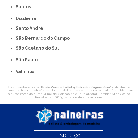
Santos
Diadema
Santo André
São Bernardo do Campo
São Caetano do Sul
São Paulo
Valinhos
O conteúdo do texto "
Onde Vende Pallet 4 Entradas Jaguariúna
" é de direito
reservado. Sua reprodução, parcial ou total, mesmo citando nossos links, é proibida sem
a autorização do autor. Crime de violação de direito autoral – artigo 184 do Código
Penal –
Lei 9610/98 - Lei de direitos autorais
.
ENDEREÇO