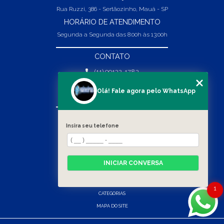
Rua Ruzzi, 386 - Sertãozinho, Mauá - SP
HORÁRIO DE ATENDIMENTO
Segunda a Segunda das 8:00h às 13:00h
CONTATO
(11) 99132-1783
(11) 99132-1783
Olá! Fale agora pelo WhatsApp
vendas@abpaineiras.com.br
MENU
Insira seu telefone
HOME
SOBRE NÓS
PRODUTOS
INICIAR CONVERSA
BLOG
CONTATO
1
CATEGORIAS
MAPA DO SITE