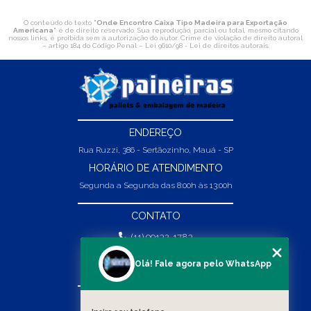
O conteúdo do texto "
Onde Encontro Caixa Tipo Madeira para Exportação
Americana
" é de direito reservado. Sua reprodução, parcial ou total, mesmo citando
nossos links, é proibida sem a autorização do autor. Crime de violação de direito autoral
– artigo 184 do Código Penal –
Lei 9610/98 - Lei de direitos autorais
.
ENDEREÇO
Rua Ruzzi, 386 - Sertãozinho, Mauá - SP
HORÁRIO DE ATENDIMENTO
Segunda a Segunda das 8:00h às 13:00h
CONTATO
(11) 99132-1783
(11) 99132-1783
Olá! Fale agora pelo WhatsApp
vendas@abpaineiras.com.br
MENU