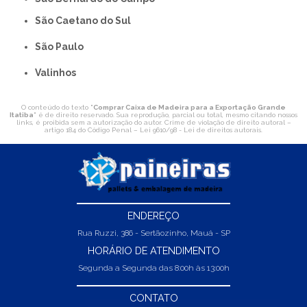
São Caetano do Sul
São Paulo
Valinhos
O conteúdo do texto "
Comprar Caixa de Madeira para a Exportação Grande
Itatiba
" é de direito reservado. Sua reprodução, parcial ou total, mesmo citando nossos
links, é proibida sem a autorização do autor. Crime de violação de direito autoral –
artigo 184 do Código Penal –
Lei 9610/98 - Lei de direitos autorais
.
ENDEREÇO
Rua Ruzzi, 386 - Sertãozinho, Mauá - SP
HORÁRIO DE ATENDIMENTO
Segunda a Segunda das 8:00h às 13:00h
CONTATO