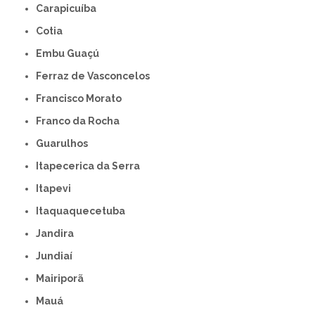
Carapicuíba
Cotia
Embu Guaçú
Ferraz de Vasconcelos
Francisco Morato
Franco da Rocha
Guarulhos
Itapecerica da Serra
Itapevi
Itaquaquecetuba
Jandira
Jundiaí
Mairiporã
Mauá