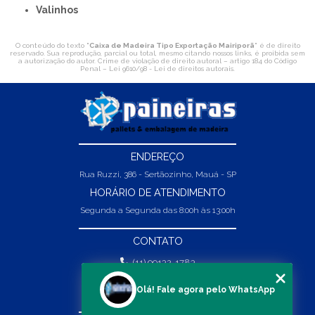
Valinhos
O conteúdo do texto "
Caixa de Madeira Tipo Exportação Mairiporã
" é de direito
reservado. Sua reprodução, parcial ou total, mesmo citando nossos links, é proibida sem
a autorização do autor. Crime de violação de direito autoral – artigo 184 do Código
Penal –
Lei 9610/98 - Lei de direitos autorais
.
ENDEREÇO
Rua Ruzzi, 386 - Sertãozinho, Mauá - SP
HORÁRIO DE ATENDIMENTO
Segunda a Segunda das 8:00h às 13:00h
CONTATO
(11) 99132-1783
(11) 99132-1783
Olá! Fale agora pelo WhatsApp
vendas@abpaineiras.com.br