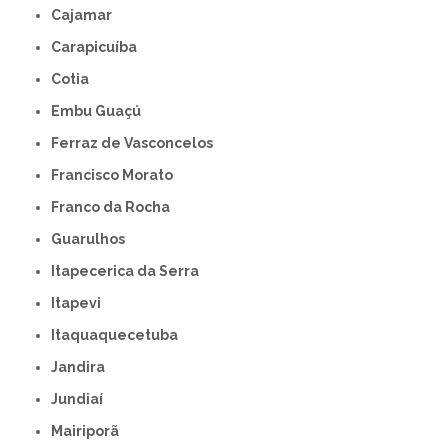
Cajamar
Carapicuíba
Cotia
Embu Guaçú
Ferraz de Vasconcelos
Francisco Morato
Franco da Rocha
Guarulhos
Itapecerica da Serra
Itapevi
Itaquaquecetuba
Jandira
Jundiaí
Mairiporã