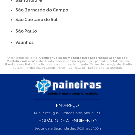
Santo André
São Bernardo do Campo
São Caetano do Sul
São Paulo
Valinhos
O conteúdo do texto "
Comprar Caixa de Madeira para Exportação Grande sob
Medida Pedreira
" é de direito reservado. Sua reprodução, parcial ou total, mesmo
citando nossos links, é proibida sem a autorização do autor. Crime de violação de direito
autoral – artigo 184 do Código Penal –
Lei 9610/98 - Lei de direitos autorais
.
ENDEREÇO
Rua Ruzzi, 386 - Sertãozinho, Mauá - SP
HORÁRIO DE ATENDIMENTO
Segunda a Segunda das 8:00h às 13:00h