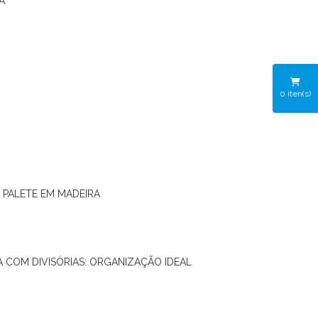
A
0
iten(s)
O PALETE EM MADEIRA
RA COM DIVISÓRIAS: ORGANIZAÇÃO IDEAL