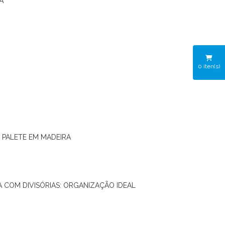
A
0
iten(s)
O PALETE EM MADEIRA
RA COM DIVISÓRIAS: ORGANIZAÇÃO IDEAL