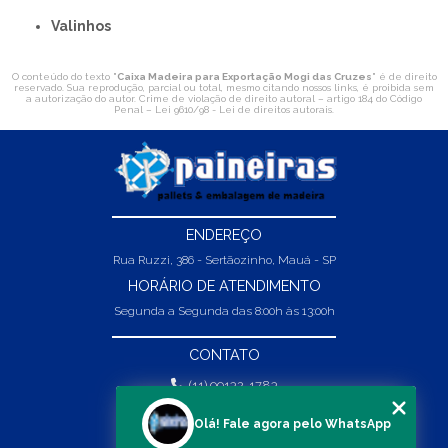
Valinhos
O conteúdo do texto "
Caixa Madeira para Exportação Mogi das Cruzes
" é de direito
reservado. Sua reprodução, parcial ou total, mesmo citando nossos links, é proibida sem
a autorização do autor. Crime de violação de direito autoral – artigo 184 do Código
Penal –
Lei 9610/98 - Lei de direitos autorais
.
ENDEREÇO
Rua Ruzzi, 386 - Sertãozinho, Mauá - SP
HORÁRIO DE ATENDIMENTO
Segunda a Segunda das 8:00h às 13:00h
CONTATO
(11) 99132-1783
(11) 99132-1783
Olá! Fale agora pelo WhatsApp
vendas@abpaineiras.com.br