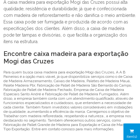
A caixa madeira para exportação Mogi das Cruzes possui alta
qualidade, resistência e durabilidade, já que é confeccionada
com madeira de reflorestamento e não danifica o meio ambiente.
Essa caixa pode ser fumigada e produzida de acordo com as
especificações dos clientes. Além disso, a caixa de madeira
pode ter tampas e divisórias, o que facilita a organização dos
itens na estrutura.
Encontre caixa madeira para exportação
Mogi das Cruzes
Para quem busca caixa madeira para exportação Mogi das Cruzes, A A B
Paineiras é a opção mais viável, já que disponibiliza serviços como o de Caixa
de Madeira Armazenamento, Caixas de Madeira, Paletes de Madeira Mauá,
Palete Madeira Pbr, Fabricação de Pallet de Madeira São Bernardo do Campo,
Fabricação de Pallet de Madeira Fechado, Empresa de Caixa de Madeira
Especiais Santo André e Fabricação de Pallet de Madeira Fumigados. Além
disso, a empresa também conta com um atendimento qualificado, através de
funcionários especializados e cuidadosos, que entendem a necessidade de
cada cliente. Também foram investidos valores consideráveis em instalações
de qualidade, aumentando a eficiência da marca. Carregamos o objetivo de
Trabalhar com madeira reflorestada, respeitando a natureza., a empresa nos
destacando no segmento. Também oferecemos outros serviços, como
Fabricação de Pallet Grande de Madeira para Exportação e Caixa de Madeira
Tipo Exportação. Entre em contato conosco para mais informações.
iten(s)