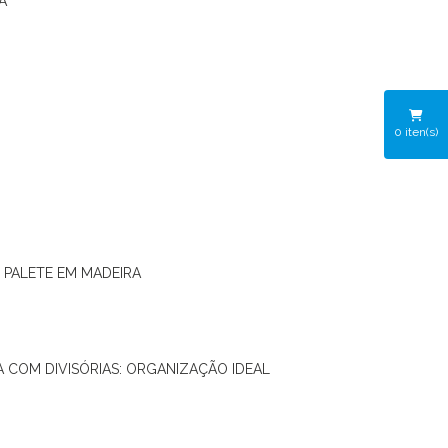
A
0
iten(s)
O PALETE EM MADEIRA
RA COM DIVISÓRIAS: ORGANIZAÇÃO IDEAL