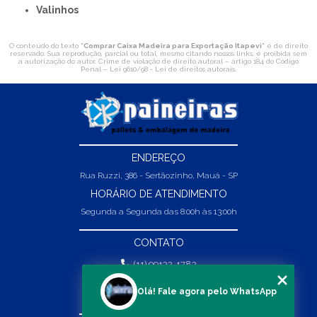
Valinhos
O conteúdo do texto "
Comprar Caixa Madeira para Exportação Itapevi
" é de direito
reservado. Sua reprodução, parcial ou total, mesmo citando nossos links, é proibida sem
a autorização do autor. Crime de violação de direito autoral – artigo 184 do Código
Penal –
Lei 9610/98 - Lei de direitos autorais
.
ENDEREÇO
Rua Ruzzi, 386 - Sertãozinho, Mauá - SP
HORÁRIO DE ATENDIMENTO
Segunda a Segunda das 8:00h às 13:00h
CONTATO
(11) 99132-1783
(11) 99132-1783
Olá! Fale agora pelo WhatsApp
vendas@abpaineiras.com.br