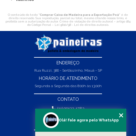
O conteúdo do texto "
Comprar Caixa de Madeira para a Exportação Poá
" é de
direito reservado. Sua reprodução, parcial ou total, mesmo citando nossos links, é
proibida sem a autorização do autor. Crime de violação de direito autoral – artigo 184
do Código Penal –
Lei 9610/98 - Lei de direitos autorais
.
ENDEREÇO
Rua Ruzzi, 386 - Sertãozinho, Mauá - SP
HORÁRIO DE ATENDIMENTO
Segunda a Segunda das 8:00h às 13:00h
CONTATO
(11) 99132-1783
(11) 99132-1783
Olá! Fale agora pelo WhatsApp
vendas@abpaineiras.com.br
MENU