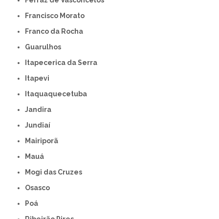
Francisco Morato
Franco da Rocha
Guarulhos
Itapecerica da Serra
Itapevi
Itaquaquecetuba
Jandira
Jundiaí
Mairiporã
Mauá
Mogi das Cruzes
Osasco
Poá
Ribeirão Pires