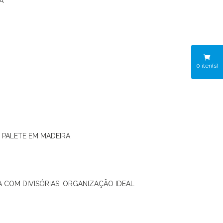
A
0
iten(s)
O PALETE EM MADEIRA
RA COM DIVISÓRIAS: ORGANIZAÇÃO IDEAL