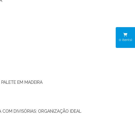
A
0
iten(s)
O PALETE EM MADEIRA
RA COM DIVISÓRIAS: ORGANIZAÇÃO IDEAL