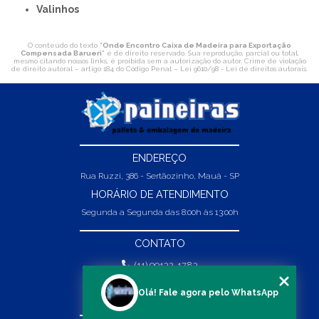
Valinhos
O conteúdo do texto "
Onde Encontro Caixa de Madeira para Exportação
Compensada Barueri
" é de direito reservado. Sua reprodução, parcial ou total,
mesmo citando nossos links, é proibida sem a autorização do autor. Crime de violação
de direito autoral – artigo 184 do Código Penal –
Lei 9610/98 - Lei de direitos autorais
.
ENDEREÇO
Rua Ruzzi, 386 - Sertãozinho, Mauá - SP
HORÁRIO DE ATENDIMENTO
Segunda a Segunda das 8:00h às 13:00h
CONTATO
(11) 99132-1783
(11) 99132-1783
Olá! Fale agora pelo WhatsApp
vendas@abpaineiras.com.br