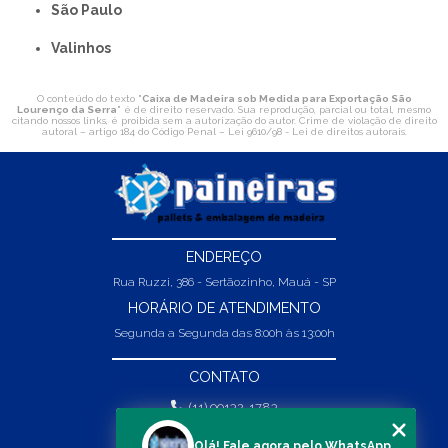
São Paulo
Valinhos
O conteúdo do texto "
Caixa de Madeira sob Medida para Exportação São
Lourenço da Serra
" é de direito reservado. Sua reprodução, parcial ou total, mesmo
citando nossos links, é proibida sem a autorização do autor. Crime de violação de direito
autoral – artigo 184 do Código Penal –
Lei 9610/98 - Lei de direitos autorais
.
ENDEREÇO
Rua Ruzzi, 386 - Sertãozinho, Mauá - SP
HORÁRIO DE ATENDIMENTO
Segunda a Segunda das 8:00h às 13:00h
CONTATO
(11) 99132-1783
(11) 99132-1783
Olá! Fale agora pelo WhatsApp