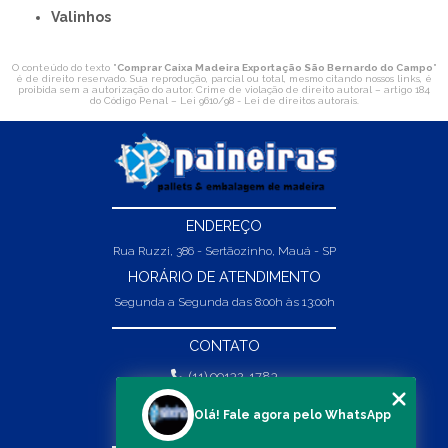
Valinhos
O conteúdo do texto "
Comprar Caixa Madeira Exportação São Bernardo do Campo
"
é de direito reservado. Sua reprodução, parcial ou total, mesmo citando nossos links, é
proibida sem a autorização do autor. Crime de violação de direito autoral – artigo 184
do Código Penal –
Lei 9610/98 - Lei de direitos autorais
.
ENDEREÇO
Rua Ruzzi, 386 - Sertãozinho, Mauá - SP
HORÁRIO DE ATENDIMENTO
Segunda a Segunda das 8:00h às 13:00h
CONTATO
(11) 99132-1783
(11) 99132-1783
Olá! Fale agora pelo WhatsApp
vendas@abpaineiras.com.br