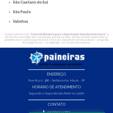
São Caetano do Sul
São Paulo
Valinhos
O conteúdo do texto "
Caixa de Madeira para a Exportação Grande Americana
" é
de direito reservado. Sua reprodução, parcial ou total, mesmo citando nossos links, é
proibida sem a autorização do autor. Crime de violação de direito autoral – artigo 184
do Código Penal –
Lei 9610/98 - Lei de direitos autorais
.
ENDEREÇO
Rua Ruzzi, 386 - Sertãozinho, Mauá - SP
HORÁRIO DE ATENDIMENTO
Segunda a Segunda das 8:00h às 13:00h
CONTATO
(11) 99132-1783