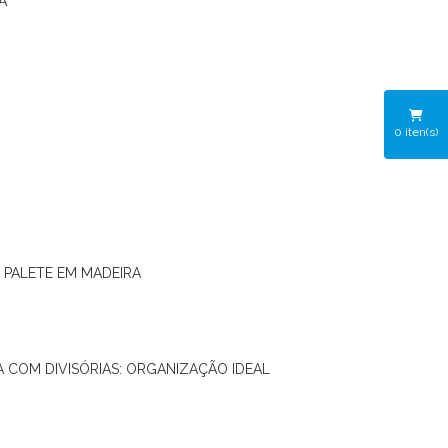
A
0
iten(s)
O PALETE EM MADEIRA
RA COM DIVISÓRIAS: ORGANIZAÇÃO IDEAL