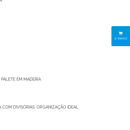
A
0
iten(s)
O PALETE EM MADEIRA
RA COM DIVISÓRIAS: ORGANIZAÇÃO IDEAL