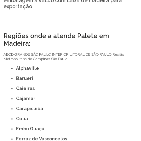
embalagem a vacuo com caixa de madeira para
exportação
Regiões onde a atende Palete em
Madeira:
ABCD
GRANDE SÃO PAULO
INTERIOR
LITORAL DE SÃO PAULO
Região
Metropolitana de Campinas
São Paulo
Alphaville
Barueri
Caieiras
Cajamar
Carapicuíba
Cotia
Embu Guaçú
Ferraz de Vasconcelos