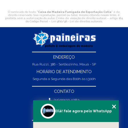
O conteúdo do texto "
Caixa de Madeira Fumigada de Exportação Cotia
" é de
direito reservado. Sua reprodução, parcial ou total, mesmo citando nossos links, é
proibida sem a autorização do autor. Crime de violação de direito autoral – artigo 184
do Código Penal –
Lei 9610/98 - Lei de direitos autorais
.
ENDEREÇO
Rua Ruzzi, 386 - Sertãozinho, Mauá - SP
HORÁRIO DE ATENDIMENTO
Segunda a Segunda das 8:00h às 13:00h
CONTATO
(11) 99132-1783
(11) 99132-1783
Olá! Fale agora pelo WhatsApp
vendas@abpaineiras.com.br
MENU