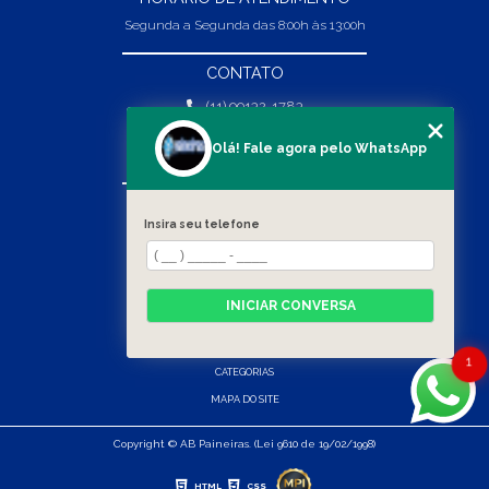
Segunda a Segunda das 8:00h às 13:00h
CONTATO
(11) 99132-1783
(11) 99132-1783
Olá! Fale agora pelo WhatsApp
vendas@abpaineiras.com.br
MENU
Insira seu telefone
HOME
SOBRE NÓS
PRODUTOS
INICIAR CONVERSA
BLOG
CONTATO
1
CATEGORIAS
MAPA DO SITE
Copyright © AB Paineiras. (Lei 9610 de 19/02/1998)
HTML
CSS