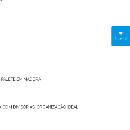
A
0
iten(s)
O PALETE EM MADEIRA
RA COM DIVISÓRIAS: ORGANIZAÇÃO IDEAL