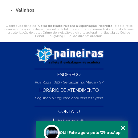
Valinhos
O conteúdo do texto "
Caixa de Madeira para a Exportação Pedreira
" é de direito
reservado. Sua reprodução, parcial ou total, mesmo citando nossos links, é proibida sem
a autorização do autor. Crime de violação de direito autoral – artigo 184 do Código
Penal –
Lei 9610/98 - Lei de direitos autorais
.
ENDEREÇO
Rua Ruzzi, 386 - Sertãozinho, Mauá - SP
HORÁRIO DE ATENDIMENTO
Segunda a Segunda das 8:00h às 13:00h
CONTATO
(11) 99132-1783
(11) 99132-1783
Olá! Fale agora pelo WhatsApp
vendas@abpaineiras.com.br