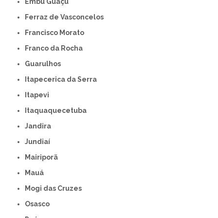
Embu Guaçú
Ferraz de Vasconcelos
Francisco Morato
Franco da Rocha
Guarulhos
Itapecerica da Serra
Itapevi
Itaquaquecetuba
Jandira
Jundiaí
Mairiporã
Mauá
Mogi das Cruzes
Osasco