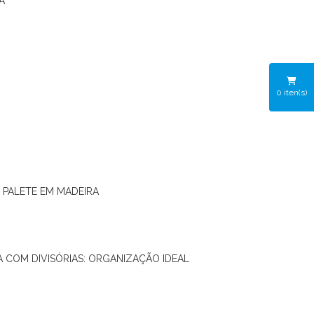
A
0
iten(s)
O PALETE EM MADEIRA
RA COM DIVISÓRIAS: ORGANIZAÇÃO IDEAL