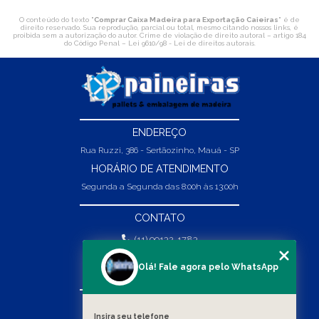
O conteúdo do texto "
Comprar Caixa Madeira para Exportação Caieiras
" é de
direito reservado. Sua reprodução, parcial ou total, mesmo citando nossos links, é
proibida sem a autorização do autor. Crime de violação de direito autoral – artigo 184
do Código Penal –
Lei 9610/98 - Lei de direitos autorais
.
ENDEREÇO
Rua Ruzzi, 386 - Sertãozinho, Mauá - SP
HORÁRIO DE ATENDIMENTO
Segunda a Segunda das 8:00h às 13:00h
CONTATO
(11) 99132-1783
(11) 99132-1783
Olá! Fale agora pelo WhatsApp
vendas@abpaineiras.com.br
MENU
Insira seu telefone