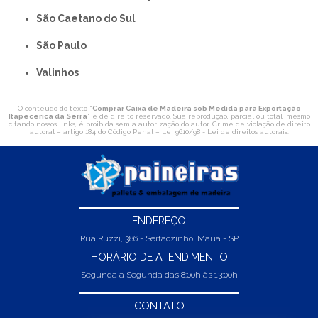
São Caetano do Sul
São Paulo
Valinhos
O conteúdo do texto "
Comprar Caixa de Madeira sob Medida para Exportação
Itapecerica da Serra
" é de direito reservado. Sua reprodução, parcial ou total, mesmo
citando nossos links, é proibida sem a autorização do autor. Crime de violação de direito
autoral – artigo 184 do Código Penal –
Lei 9610/98 - Lei de direitos autorais
.
ENDEREÇO
Rua Ruzzi, 386 - Sertãozinho, Mauá - SP
HORÁRIO DE ATENDIMENTO
Segunda a Segunda das 8:00h às 13:00h
CONTATO