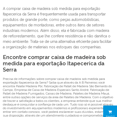
A comprar caixa de madeira sob medida para exportação
Itapecerica da Serra é frequentemente usada para transportar
produtos de grande porte, como peças automobilísticas,
equipamentos de montadoras, entre outros itens de setores
industriais modernos. Além disso, ela é fabricada com madeira
de reflorestamento, que lhe confere resistência e não danifica o
meio ambiente. Trata-se de uma alternativa eficiente para facilitar
a organização de materiais nos estoques das companhias.
Encontre comprar caixa de madeira sob
medida para exportação Itapecerica da
Serra
Precisa de informações sobre comprar caixa de madeira sob medida para
exportação Itapecerica da Serra? Saiba que através da A B Paineiras você
encontra Palete Madeira Pbr, Fabricação de Pallet de Madeira São Bernardo do
Campo, Empresa de Caixa de Madeira Especiais Santo André, Fabricação de
Pallet de Madeira Fumigados, Caixas de Madeira, Paletes de Madeira Mauá,
entre outras opções de serviços da área de Paletes de Madeira. Com o objetivo
de trazer a satisfação a todos os clientes, a empresa entende que sua melhor
destaque é conquistar a confiança de cada um. Tudo isso só é possível através
do investimento em equipamentos modernos e profissionais experientes. Ao
entrar em contato conosco, você poderá esclarecer suas dúvidas, estamos à
sua disposição, através de um atendimento cuidadoso e comprometido com a
iten(s)