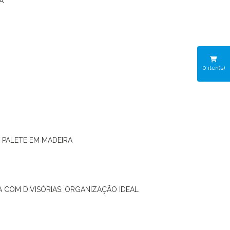
A
0
iten(s)
O PALETE EM MADEIRA
RA COM DIVISÓRIAS: ORGANIZAÇÃO IDEAL