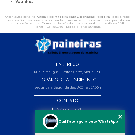
Valinhos
O conteúdo do texto "
Caixa Tipo Madeira para Exportação Pedreira
" é de direito
reservado. Sua reprodução, parcial ou total, mesmo citando nossos links, é proibida sem
a autorização do autor. Crime de violação de direito autoral – artigo 184 do Código
Penal –
Lei 9610/98 - Lei de direitos autorais
.
ENDEREÇO
Rua Ruzzi, 386 - Sertãozinho, Mauá - SP
HORÁRIO DE ATENDIMENTO
Segunda a Segunda das 8:00h às 13:00h
CONTATO
(11) 99132-1783
(11) 99132-1783
Olá! Fale agora pelo WhatsApp
vendas@abpaineiras.com.br