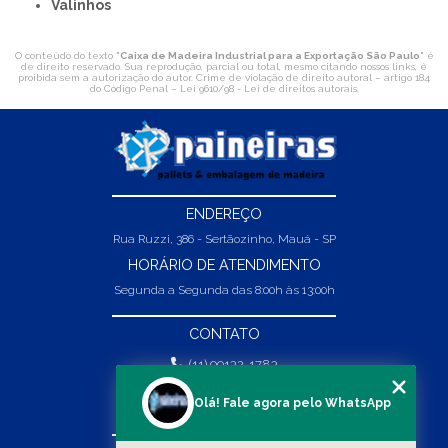
Valinhos
O conteúdo do texto "
Caixa de Madeira Industrial para a Exportação São Paulo
" é
de direito reservado. Sua reprodução, parcial ou total, mesmo citando nossos links, é
proibida sem a autorização do autor. Crime de violação de direito autoral – artigo 184
do Código Penal –
Lei 9610/98 - Lei de direitos autorais
.
ENDEREÇO
Rua Ruzzi, 386 - Sertãozinho, Mauá - SP
HORÁRIO DE ATENDIMENTO
Segunda a Segunda das 8:00h às 13:00h
CONTATO
(11) 99132-1783
(11) 99132-1783
Olá! Fale agora pelo WhatsApp
vendas@abpaineiras.com.br