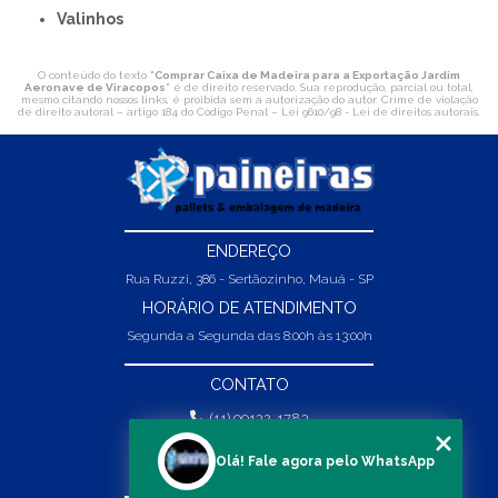
Valinhos
O conteúdo do texto "
Comprar Caixa de Madeira para a Exportação Jardim
Aeronave de Viracopos
" é de direito reservado. Sua reprodução, parcial ou total,
mesmo citando nossos links, é proibida sem a autorização do autor. Crime de violação
de direito autoral – artigo 184 do Código Penal –
Lei 9610/98 - Lei de direitos autorais
.
ENDEREÇO
Rua Ruzzi, 386 - Sertãozinho, Mauá - SP
HORÁRIO DE ATENDIMENTO
Segunda a Segunda das 8:00h às 13:00h
CONTATO
(11) 99132-1783
(11) 99132-1783
Olá! Fale agora pelo WhatsApp
vendas@abpaineiras.com.br