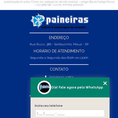
autorização do autor. Crime de violação de direito autoral – artigo 184 do Código Penal
–
Lei 9610/98 - Lei de direitos autorais
.
ENDEREÇO
Rua Ruzzi, 386 - Sertãozinho, Mauá - SP
HORÁRIO DE ATENDIMENTO
Segunda a Segunda das 8:00h às 13:00h
CONTATO
(11) 99132-1783
(11) 99132-1783
Olá! Fale agora pelo WhatsApp
vendas@abpaineiras.com.br
MENU
Insira seu telefone
HOME
SOBRE NÓS