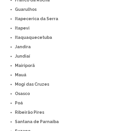
Franco da Rocha
Guarulhos
Itapecerica da Serra
Itapevi
Itaquaquecetuba
Jandira
Jundiaí
Mairiporã
Mauá
Mogi das Cruzes
Osasco
Poá
Ribeirão Pires
Santana de Parnaíba