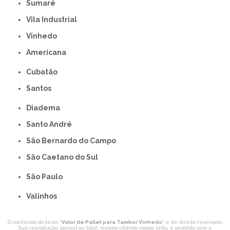
Sumaré
Vila Industrial
Vinhedo
americana
Cubatão
Santos
Diadema
Santo André
São Bernardo do Campo
São Caetano do Sul
São Paulo
Valinhos
O conteúdo do texto "
Valor de Pallet para Tambor Vinhedo
" é de direito reservado.
Sua reprodução, parcial ou total, mesmo citando nossos links, é proibida sem a