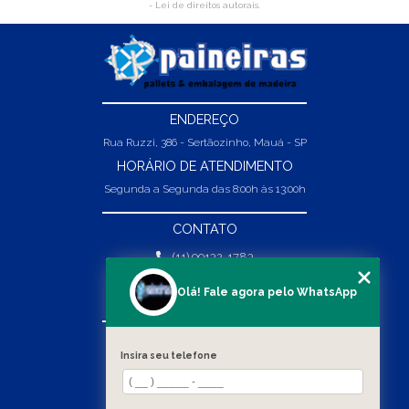
- Lei de direitos autorais
.
ENDEREÇO
Rua Ruzzi, 386 - Sertãozinho, Mauá - SP
HORÁRIO DE ATENDIMENTO
Segunda a Segunda das 8:00h às 13:00h
CONTATO
(11) 99132-1783
(11) 99132-1783
Olá! Fale agora pelo WhatsApp
vendas@abpaineiras.com.br
MENU
Insira seu telefone
HOME
SOBRE NÓS