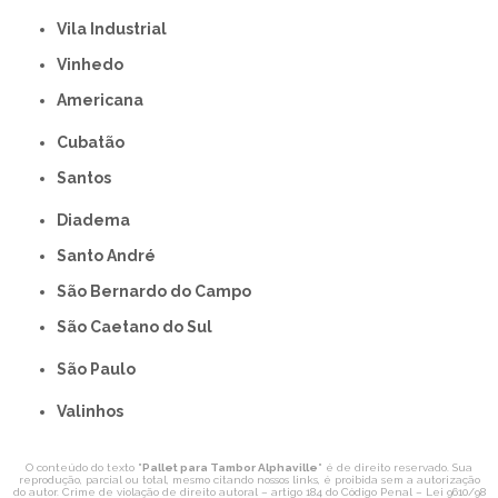
Vila Industrial
Vinhedo
americana
Cubatão
Santos
Diadema
Santo André
São Bernardo do Campo
São Caetano do Sul
São Paulo
Valinhos
O conteúdo do texto "
Pallet para Tambor Alphaville
" é de direito reservado. Sua
reprodução, parcial ou total, mesmo citando nossos links, é proibida sem a autorização
do autor. Crime de violação de direito autoral – artigo 184 do Código Penal –
Lei 9610/98