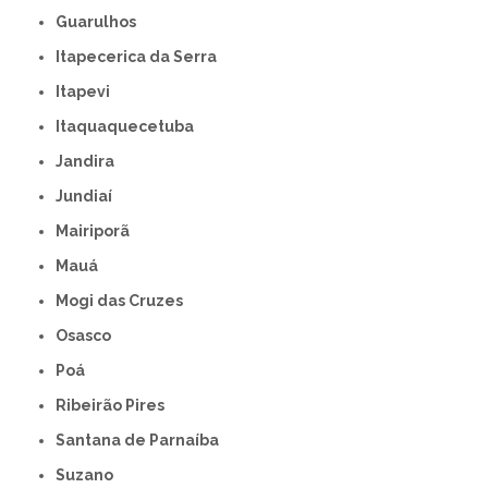
Guarulhos
Itapecerica da Serra
Itapevi
Itaquaquecetuba
Jandira
Jundiaí
Mairiporã
Mauá
Mogi das Cruzes
Osasco
Poá
Ribeirão Pires
Santana de Parnaíba
Suzano