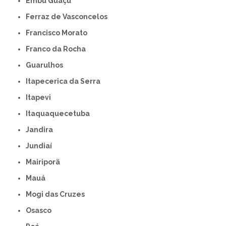
Embu Guaçú
Ferraz de Vasconcelos
Francisco Morato
Franco da Rocha
Guarulhos
Itapecerica da Serra
Itapevi
Itaquaquecetuba
Jandira
Jundiaí
Mairiporã
Mauá
Mogi das Cruzes
Osasco