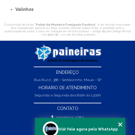
Valinhos
O conteúdo do texto "
Pallet de Madeira Fumigado Paulínia
" é de direito reservado.
Sua reprodução, parcial ou total, mesmo citando nossos links, é proibida sem a
autorização do autor. Crime de violação de direito autoral – artigo 184 do Código Penal
–
Lei 9610/98 - Lei de direitos autorais
.
ENDEREÇO
Rua Ruzzi, 386 - Sertãozinho, Mauá - SP
HORÁRIO DE ATENDIMENTO
Segunda a Segunda das 8:00h às 13:00h
CONTATO
(11) 99132-1783
(11) 99132-1783
Olá! Fale agora pelo WhatsApp
vendas@abpaineiras.com.br