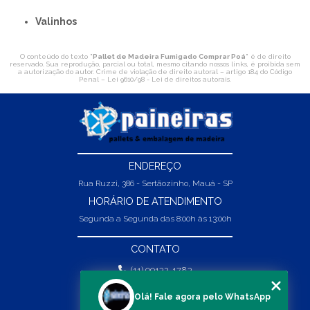
Valinhos
O conteúdo do texto "
Pallet de Madeira Fumigado Comprar Poá
" é de direito
reservado. Sua reprodução, parcial ou total, mesmo citando nossos links, é proibida sem
a autorização do autor. Crime de violação de direito autoral – artigo 184 do Código
Penal –
Lei 9610/98 - Lei de direitos autorais
.
ENDEREÇO
Rua Ruzzi, 386 - Sertãozinho, Mauá - SP
HORÁRIO DE ATENDIMENTO
Segunda a Segunda das 8:00h às 13:00h
CONTATO
(11) 99132-1783
(11) 99132-1783
Olá! Fale agora pelo WhatsApp
vendas@abpaineiras.com.br