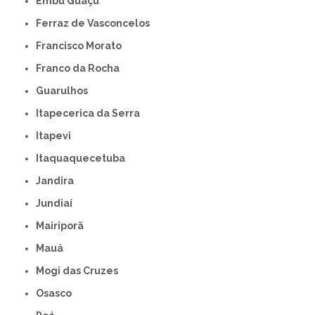
Embu Guaçú
Ferraz de Vasconcelos
Francisco Morato
Franco da Rocha
Guarulhos
Itapecerica da Serra
Itapevi
Itaquaquecetuba
Jandira
Jundiaí
Mairiporã
Mauá
Mogi das Cruzes
Osasco