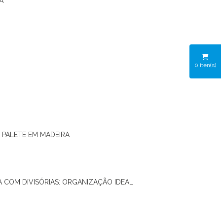
A
0
iten(s)
O PALETE EM MADEIRA
RA COM DIVISÓRIAS: ORGANIZAÇÃO IDEAL