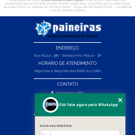
O conteúdo do texto "
Onde Vende Pallet Itapevi
" é de direito reservado. Sua
reprodução, parcial ou total, mesmo citando nossos links, é proibida sem a autorização
do autor. Crime de violação de direito autoral – artigo 184 do Código Penal –
Lei 9610/98
- Lei de direitos autorais
.
ENDEREÇO
Rua Ruzzi, 386 - Sertãozinho, Mauá - SP
HORÁRIO DE ATENDIMENTO
Segunda a Segunda das 8:00h às 13:00h
CONTATO
(11) 99132-1783
(11) 99132-1783
Olá! Fale agora pelo WhatsApp
vendas@abpaineiras.com.br
MENU
Insira seu telefone
HOME