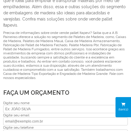
que é ideal para empilhar e transportar materiais por meio de
empilhadeiras. Além disso, essa e outras soluções do segmento
de embalagens de madeira são ideais para atacadistas e
varejistas. Confira mais soluções sobre onde vende pallet
Itapevis.
Precisa de informações sobre onde vende pallet Itapevi? Saiba que a A B
Paineiras oferece a solução no segmento de Paletes de Madeira, como, Caixas
de Madeira, Paletes de Madeira Mauá, Caixa de Madeira Armazenamento,
Fabricação de Pallet de Madeira Fechado, Palete Madeira Pbr, Fabricação de
Pallet de Madeira Fumigados, entre outros serviços. Isso acontece graças aos
investimentos da empresa com ótimos profissionais e instalações de
qualidade, buscando sempre a satisfação do cliente e a excelência em
produtos e trabalhos. Ao entrar em contato conosco, você poderá esclarecer
suas dúvidas, estamos à sua disposição, através de um atendimento
cuidadoso e comprometido com a sua satisfação. Também trabalhamos com
Caixa de Madeira Tipo Exportação e Engradado de Madeira Grande. Fale com
nossos especialistas.
FAÇA UM ORÇAMENTO
Digite seu nome
iten(s)
Digite seu email
Digite seu telefone