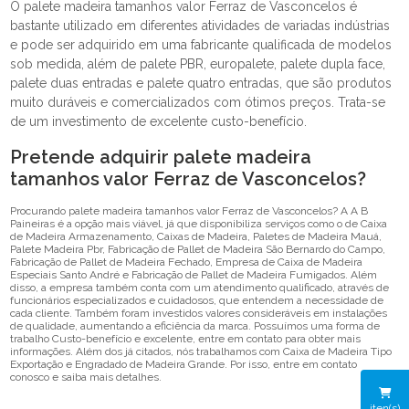
O palete madeira tamanhos valor Ferraz de Vasconcelos é
bastante utilizado em diferentes atividades de variadas indústrias
e pode ser adquirido em uma fabricante qualificada de modelos
sob medida, além de palete PBR, europalete, palete dupla face,
palete duas entradas e palete quatro entradas, que são produtos
muito duráveis e comercializados com ótimos preços. Trata-se
de um investimento de excelente custo-benefício.
Pretende adquirir palete madeira
tamanhos valor Ferraz de Vasconcelos?
Procurando palete madeira tamanhos valor Ferraz de Vasconcelos? A A B
Paineiras é a opção mais viável, já que disponibiliza serviços como o de Caixa
de Madeira Armazenamento, Caixas de Madeira, Paletes de Madeira Mauá,
Palete Madeira Pbr, Fabricação de Pallet de Madeira São Bernardo do Campo,
Fabricação de Pallet de Madeira Fechado, Empresa de Caixa de Madeira
Especiais Santo André e Fabricação de Pallet de Madeira Fumigados. Além
disso, a empresa também conta com um atendimento qualificado, através de
funcionários especializados e cuidadosos, que entendem a necessidade de
cada cliente. Também foram investidos valores consideráveis em instalações
de qualidade, aumentando a eficiência da marca. Possuímos uma forma de
trabalho Custo-benefício e excelente, entre em contato para obter mais
informações. Além dos já citados, nós trabalhamos com Caixa de Madeira Tipo
Exportação e Engradado de Madeira Grande. Por isso, entre em contato
conosco e saiba mais detalhes.
iten(s)