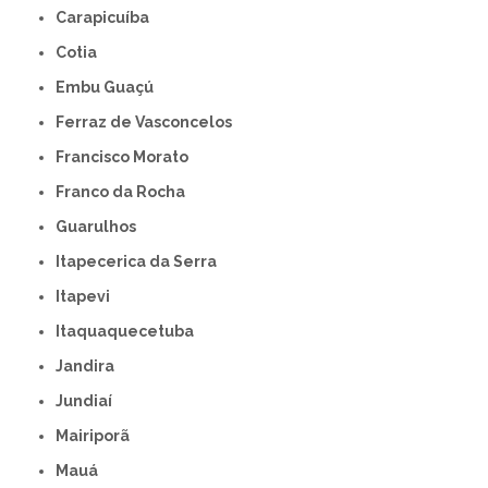
Carapicuíba
Cotia
Embu Guaçú
Ferraz de Vasconcelos
Francisco Morato
Franco da Rocha
Guarulhos
Itapecerica da Serra
Itapevi
Itaquaquecetuba
Jandira
Jundiaí
Mairiporã
Mauá