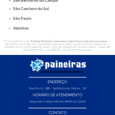
São Bernardo do Campo
São Caetano do Sul
São Paulo
Valinhos
O conteúdo do texto "
Palete Madeira Tamanhos Valor Ferraz de Vasconcelos
" é
de direito reservado. Sua reprodução, parcial ou total, mesmo citando nossos links, é
proibida sem a autorização do autor. Crime de violação de direito autoral – artigo 184
do Código Penal –
Lei 9610/98 - Lei de direitos autorais
.
ENDEREÇO
Rua Ruzzi, 386 - Sertãozinho, Mauá - SP
HORÁRIO DE ATENDIMENTO
Segunda a Segunda das 8:00h às 13:00h
CONTATO