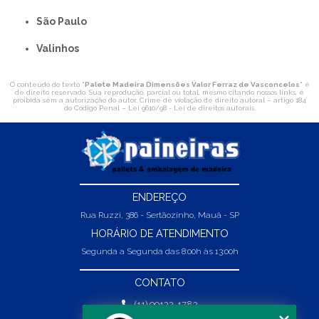
São Paulo
Valinhos
O conteúdo do texto "
Palete Madeira Dimensões Valor Ferraz de Vasconcelos
" é
de direito reservado. Sua reprodução, parcial ou total, mesmo citando nossos links, é
proibida sem a autorização do autor. Crime de violação de direito autoral – artigo 184
do Código Penal –
Lei 9610/98 - Lei de direitos autorais
.
ENDEREÇO
Rua Ruzzi, 386 - Sertãozinho, Mauá - SP
HORÁRIO DE ATENDIMENTO
Segunda a Segunda das 8:00h às 13:00h
CONTATO
(11) 99132-1783