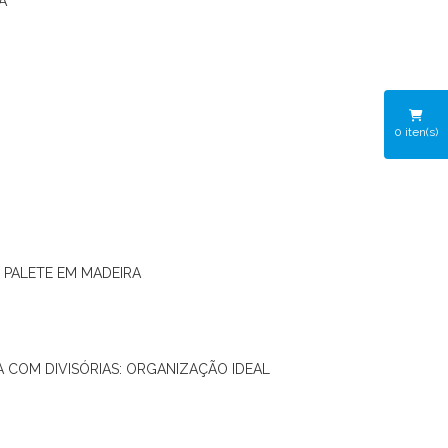
A
0
iten(s)
O PALETE EM MADEIRA
RA COM DIVISÓRIAS: ORGANIZAÇÃO IDEAL