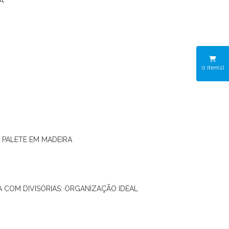
A
0
iten(s)
O PALETE EM MADEIRA
RA COM DIVISÓRIAS: ORGANIZAÇÃO IDEAL